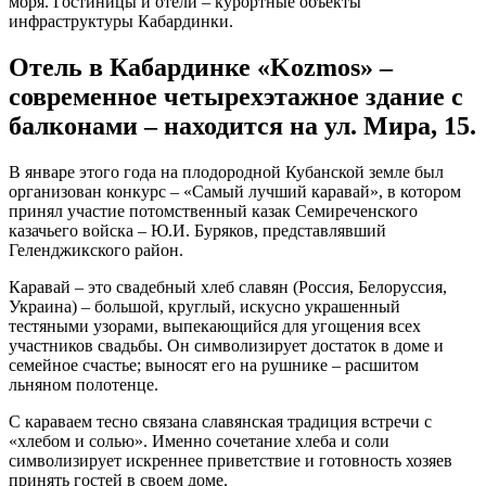
моря. Гостиницы и отели – курортные объекты
инфраструктуры Кабардинки.
Отель в Кабардинке «Kozmos» –
современное четырехэтажное здание с
балконами – находится на ул. Мира, 15.
В январе этого года на плодородной Кубанской земле был
организован конкурс – «Самый лучший каравай», в котором
принял участие потомственный казак Семиреченского
казачьего войска – Ю.И. Буряков, представлявший
Геленджикского район.
Каравай – это свадебный хлеб славян (Россия, Белоруссия,
Украина) – большой, круглый, искусно украшенный
тестяными узорами, выпекающийся для угощения всех
участников свадьбы. Он символизирует достаток в доме и
семейное счастье; выносят его на рушнике – расшитом
льняном полотенце.
С караваем тесно связана славянская традиция встречи с
«хлебом и солью». Именно сочетание хлеба и соли
символизирует искреннее приветствие и готовность хозяев
принять гостей в своем доме.