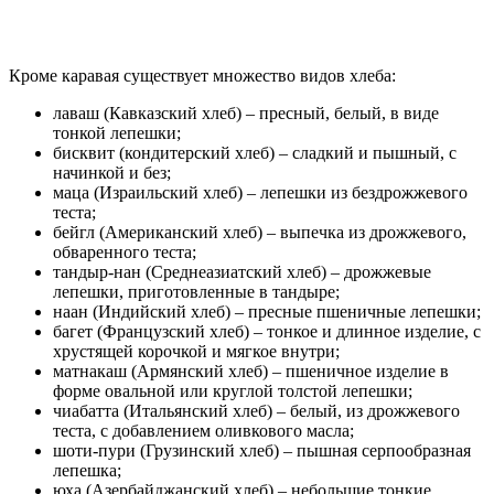
Кроме каравая существует множество видов хлеба:
лаваш (Кавказский хлеб) – пресный, белый, в виде
тонкой лепешки;
бисквит (кондитерский хлеб) – сладкий и пышный, с
начинкой и без;
маца (Израильский хлеб) – лепешки из бездрожжевого
теста;
бейгл (Американский хлеб) – выпечка из дрожжевого,
обваренного теста;
тандыр-нан (Среднеазиатский хлеб) – дрожжевые
лепешки, приготовленные в тандыре;
наан (Индийский хлеб) – пресные пшеничные лепешки;
багет (Французский хлеб) – тонкое и длинное изделие, с
хрустящей корочкой и мягкое внутри;
матнакаш (Армянский хлеб) – пшеничное изделие в
форме овальной или круглой толстой лепешки;
чиабатта (Итальянский хлеб) – белый, из дрожжевого
теста, с добавлением оливкового масла;
шоти-пури (Грузинский хлеб) – пышная серпообразная
лепешка;
юха (Азербайджанский хлеб) – небольшие тонкие